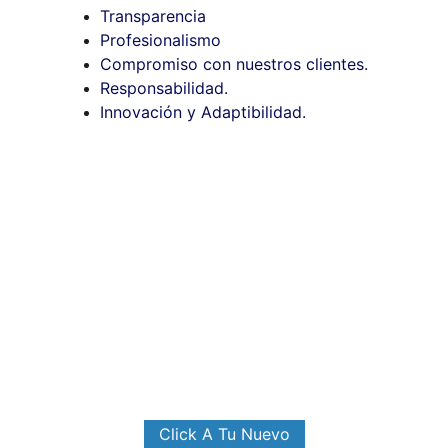
Transparencia
Profesionalismo
Compromiso con nuestros clientes.
Responsabilidad.
Innovación y Adaptibilidad.
Encuentra tu 
hogar ideal
Descubre nuestras propiedades en venta 
y renta en la Ciudad de México y zona 
metropolitana. Conecta con tus sueños de 
hogar.
Click A Tu Nuevo