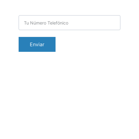
Teléfono para contactarte
Enviar
Vibenca a tu servicio
contacto@vibenca.com
55 1800-6198
Ya estamos en redes