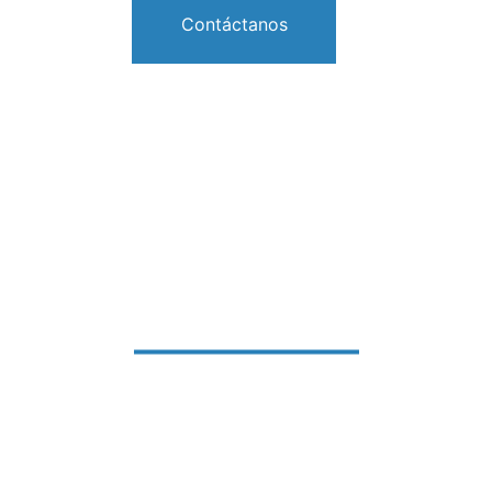
Contáctanos
Sobre Nosotros
Nuestra primer operación inmobiliaria 